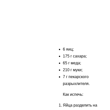
6 яиц;
175 г сахара;
65 г меда;
210 г муки;
7 г пекарского
разрыхлителя.
Как испечь:
Яйца разделить на