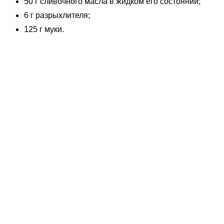
50 г сливочного масла в жидком его состоянии;
6 г разрыхлителя;
125 г муки.