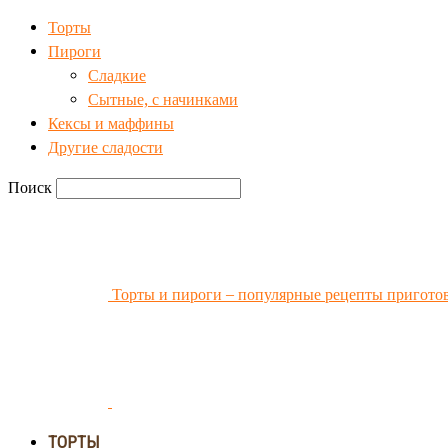
Торты
Пироги
Сладкие
Сытные, с начинками
Кексы и маффины
Другие сладости
Поиск
Торты и пироги – популярные рецепты пригото
ТОРТЫ