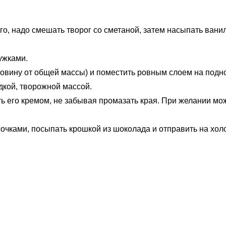
о, надо смешать творог со сметаной, затем насыпать ванил
ужками.
оловину от общей массы) и поместить ровным слоем на подн
кой, творожной массой.
ь его кремом, не забывая промазать края. При желании мож
очками, посыпать крошкой из шоколада и отправить на хол