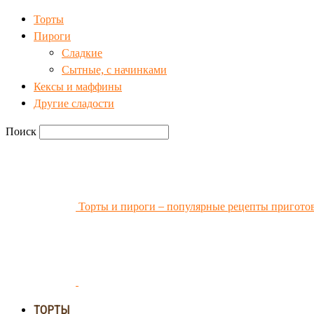
Торты
Пироги
Сладкие
Сытные, с начинками
Кексы и маффины
Другие сладости
Поиск
Торты и пироги – популярные рецепты пригото
ТОРТЫ