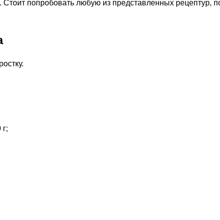
ге. Стоит попробовать любую из представленных рецептур,
а
остку.
г;