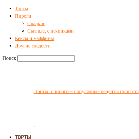
Торты
Пироги
Сладкие
Сытные, с начинками
Кексы и маффины
Другие сладости
Поиск
Торты и пироги – популярные рецепты пригото
ТОРТЫ