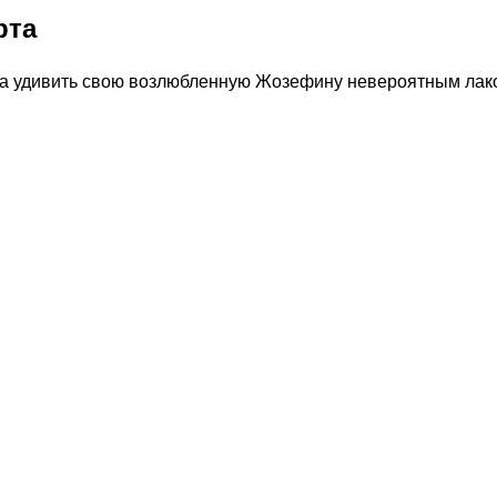
рта
а удивить свою возлюбленную Жозефину невероятным лако