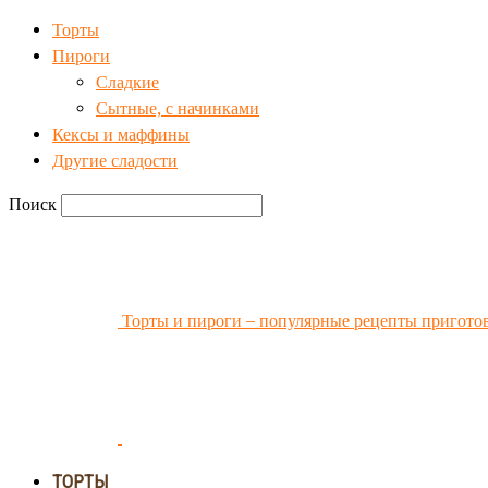
Торты
Пироги
Сладкие
Сытные, с начинками
Кексы и маффины
Другие сладости
Поиск
Торты и пироги – популярные рецепты пригото
ТОРТЫ